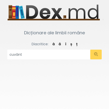
Dicționare ale limbii române
Diacritice:
â
ă
î
ș
ț